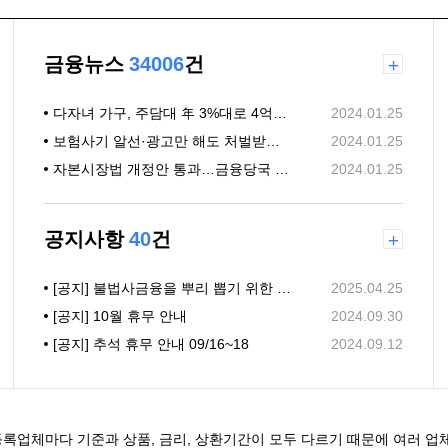
금융뉴스
34006
건
+
다자녀 가구, 주담대 年 3%대로 4억까지 빌린다
2024.01.25
보험사기 알선·광고만 해도 처벌받는다…보험사기 방지 특별법 국회 통과
2024.01.25
자본시장법 개정안 통과…금융당국 "불법리딩방 엄격 규제"(종합)
2024.01.25
공지사항
40
건
+
[공지] 불법사금융을 뿌리 뽑기 위한 「대부업법」 개정안 (25년 7월)
2025.04.25
[공지] 10월 휴무 안내
2024.09.30
[공지] 추석 휴무 안내 09/16~18
2024.09.12
록업체마다 기준과 상품, 금리, 상환기간이 모두 다르기 때문에 여러 업