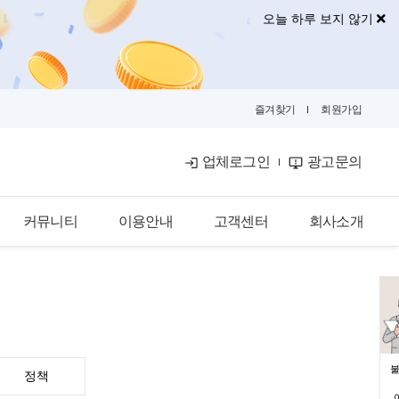
오늘 하루 보지 않기
즐겨찾기
회원가입
업체로그인
광고문의
커뮤니티
이용안내
고객센터
회사소개
공식블로그
이용안내
공지사항
회사소개
금융뉴스
입점안내
자주묻는질문
광고안내
카카오톡문의
광고제휴문의
불
정책