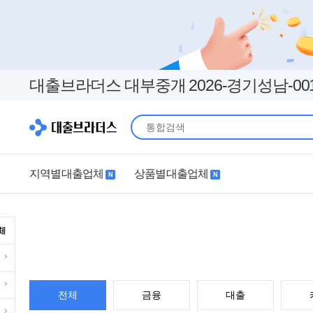
대출브라더스 대부중개 2026-경기성남-00
지역별대출업체
상품별대출업체
N
N
지역별대출업체
상품별대출업체
서울
경기
직장인
무직자
인천
부산
여성
개인돈
대구
더보기+
연체자
더보기+
전체
금융
대출