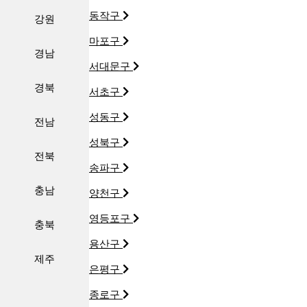
동작구
강원
마포구
경남
서대문구
경북
서초구
성동구
전남
성북구
전북
송파구
충남
양천구
영등포구
충북
용산구
제주
은평구
종로구