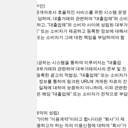
제5조(대리행위의 부인)
"회사"는 통신판매 중개자로서 효율적인 서비스를 위한 시스템 운영
및 관리 책임만을 부담하며, 대출거래와 관련하여 "대출업체"와 소비
자를 대리하지 아니하고, "대출업체"와 소비자 사이에 성립된 대부거
래계약 및 "대출업체" 또는 소비자가 제공하고 등록한 정보에 대해서
는 해당 "대출업체" 또는 소비자가 그에 대한 책임을 부담하여야 합
니다.
제6조(보증의 부인)
"회사"는 "회사"가 제공하는 시스템을 통하여 이루어지는 "대출업
체"와 소비자 간의 대부거래와 관련하여 대부거래의사의 존부 및 진
정성, "대출업체"가 등록한 광고의 적법성, "대출업체" 또는 소비자가
입력하는 정보 및 그 정보를 통하여 링크된 URL에 게재된 자료의 진
실성 또는 적법성 등 일체에 대하여 보증하지 아니하며, 이와 관련한
일체의 위험과 책임은 해당 "대출업체" 또는 소비자가 전적으로 부담
합니다.
제7조(서비스 이용계약의 성립)
1. “서비스 이용계약”(이하 "이용계약"이라고 합니다)은 "회사"가 제
공하는 서비스를 이용하고자 하는 자의 이용신청에 대하여 "회사"가