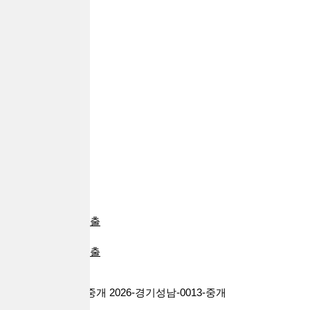
추가대출
자동차대출
부동산대출
24시대출
급전대출
일용직대출
프리랜서대출
전당포대출
신불자대출
주부대출
회생파산대출
대환대출
군인대출
대학생대출
카드소지자대출
비상금대출
배달라이더대출
기타대출
대출브라더스 대부중개 2026-경기성남-0013-중개