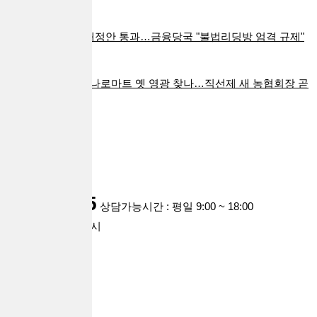
법 국회 통과
2024.01.25
자본시장법 개정안 통과…금융당국 "불법리딩방 엄격 규제"
(종합)
2024.01.25
[현장연결] 하나로마트 옛 영광 찾나…직선제 새 농협회장 곧
결정
2024.01.25
customer
1668-0935
상담가능시간 : 평일 9:00 ~ 18:00
점심시간 : 12시 ~ 1시
주말,공휴일 휴무
account