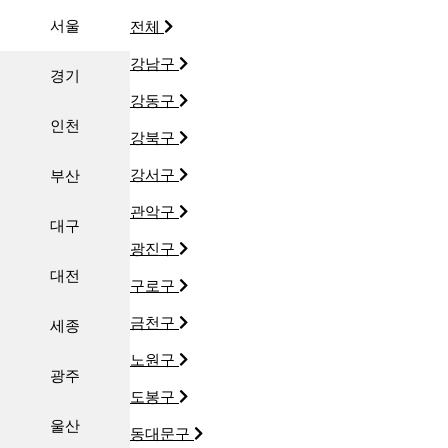
서울
전체
강남구
경기
강동구
인천
강북구
강서구
부산
관악구
대구
광진구
대전
구로구
금천구
세종
노원구
광주
도봉구
울산
동대문구