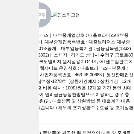
사이트명 : 대출브라더스 | 대부중개업상호 : 대출브라더스대부중
개 | 대표자 : 권현수 | 대부중개업등록번호 : 대출브라더스 대부중
개 2026-경기성남-0013-중개 | 대부업등록기관 : 금융감독원(1332)
성남시청 (031-729-2802) | 소재지 : 경기도 성남시 수정구 금토로80
번길 55, 판교 제2테크노밸리지 원시설용지D4-01, GT센트럴판교 8
층 808호 (금토동) | 웹사이트 운영상호 : 대출브라더스대부중개 |
대표이사 : 권현수 | 사업자등록번호 : 463-46-00683 | 통신판매업신
고번호 : 제2022-성남수정-1278호 [상환기간예시 : 상환기간 : 12개
월 ~ 60개월 / 총 대출 비용 예시 : 100만원을 12개월 기간 동안 최대
금리 연 20% 적용하여 원리금균등상환방법으로 이용하는 경우 총
상환 금액 1,111,614원(단, 대출상품 및 상환방법 등 대출계약 내용
에 따라 달라질 수 있습니다.) 채무의 조기상환수수료율 등 조기상환
조건 없음.]
대출브라더스는 광고 플랫폼만 제공할 뿐 직접적인 대출 및 중개를