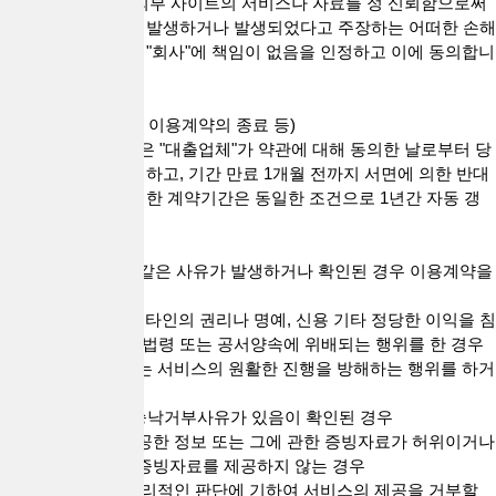
2."회원"은 링크된 외부 사이트의 서비스나 자료를 정 신뢰함으로써
또는 이와 관련하여 발생하거나 발생되었다고 주장하는 어떠한 손해
나 손실에 대해서도 "회사"에 책임이 없음을 인정하고 이에 동의합니
다.
제13조(계약기간 및 이용계약의 종료 등)
1. 이용계약의 기간은 "대출업체"가 약관에 대해 동의한 날로부터 당
해 연도 말일까지로 하고, 기간 만료 1개월 전까지 서면에 의한 반대
의 의사표시가 없는 한 계약기간은 동일한 조건으로 1년간 자동 갱
신됩니다.
2. "회사"의 해지
1) "회사"는 다음과 같은 사유가 발생하거나 확인된 경우 이용계약을
해지할 수 있습니다
① 다른 "회원" 또는 타인의 권리나 명예, 신용 기타 정당한 이익을 침
해하거나 대한민국 법령 또는 공서양속에 위배되는 행위를 한 경우
② "회사"가 제공하는 서비스의 원활한 진행을 방해하는 행위를 하거
나 시도한 경우
③ 제7조 제5항의 승낙거부사유가 있음이 확인된 경우
④ "대출업체"가 제공한 정보 또는 그에 관한 증빙자료가 허위이거나
"회사"가 요청하는 증빙자료를 제공하지 않는 경우
⑤ 기타 "회사"가 합리적인 판단에 기하여 서비스의 제공을 거부할