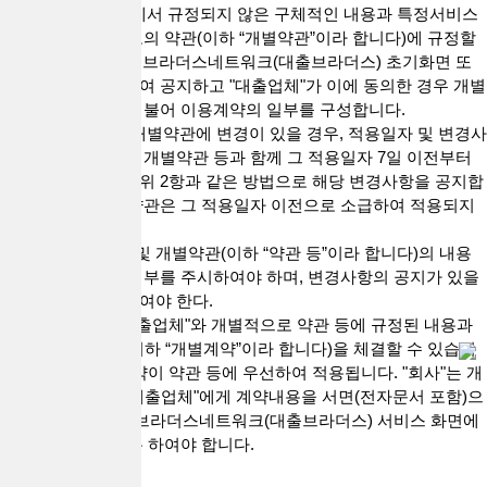
2."회사"는 이 약관에서 규정되지 않은 구체적인 내용과 특정서비스
에 관한 내용을 별도의 약관(이하 “개별약관”이라 합니다)에 규정할
수 있으며, 이를 (주)브라더스네트워크(대출브라더스) 초기화면 또
는 연결화면을 통하여 공지하고 "대출업체"가 이에 동의한 경우 개별
약관은 이 약관과 더불어 이용계약의 일부를 구성합니다.
3."회사"는 전항의 개별약관에 변경이 있을 경우, 적용일자 및 변경사
유를 명시하여 현행 개별약관 등과 함께 그 적용일자 7일 이전부터
적용일자 전일까지 위 2항과 같은 방법으로 해당 변경사항을 공지합
니다. 변경된 개별약관은 그 적용일자 이전으로 소급하여 적용되지
아니 합니다.
4."회원"은 이 약관 및 개별약관(이하 “약관 등”이라 합니다)의 내용
에 변경이 있는지 여부를 주시하여야 하며, 변경사항의 공지가 있을
시에는 이를 확인하여야 한다.
5."회사"는 특정 "대출업체"와 개별적으로 약관 등에 규정된 내용과
다른 내용의 계약(이하 “개별계약”이라 합니다)을 체결할 수 있습니
다. 이 경우 개별계약이 약관 등에 우선하여 적용됩니다. "회사"는 개
별계약을 체결한 "대출업체"에게 계약내용을 서면(전자문서 포함)으
로 교부하거나 (주)브라더스네트워크(대출브라더스) 서비스 화면에
서 확인할 수 있도록 하여야 합니다.