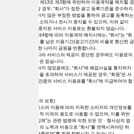
3. "회사"는 “회원”이 제13조 제3항에 위반하여 이용계약을 해지할 경
우, 이 약관을 위반할 경우, “회사”가 정한 광고 등록기준을 준수하지
않거나 "회사"가 정하지 않은 부정한 방법을 통하여 광고를 등록하는
경우 해당 광고는 취소되거나 전시가 중지될 수 있으며, 이와 같이
취소되거나 전시가 중지된 서비스 이용료는 환불되지 않습니다.
4. “회원”이 제13조 제4항에 따라 이용계약 해지시에는, “회사”는 “회
원”이 납입한 이용료를 남은 이용기간(광고기간)의 비율로 환산한 금
액에서 30%를 공제한 나머지 금원을 반환합니다.
5. 제13조 제5항에 따라 서비스의 제공이 중단된 경우에도 이용료의
전부 또는 일부 반환은 없습니다.
6. “회원”이 페업을 하지 않았음에도, “회사”에 폐업사실을 통지하지
않아, 이용계약 기간을 초과하여 서비스가 제공된 경우, “회원”은 서
비스가 제공된 기간만큼의 서비스 이용료를 “회사”에 지급하여야 합
니다.
제17조(소비자 정보의 보호)
1. "대출업체"는 서비스의 이용에 따라 지득한 소비자의 개인정보를
이 약관에서 정한 목적 이외의 용도로 사용할 수 없으며, 이를 위반
할 경우 당해 "대출업체"는 관련 법령에 의한 모든 민ㆍ형사상의 법
적 책임을 지고 자신의 노력과 비용으로 "회사"를 면책시켜야만 하
며, "회사"는 당해 "대출업체"를 회원 탈퇴시킬 수 있습니다.