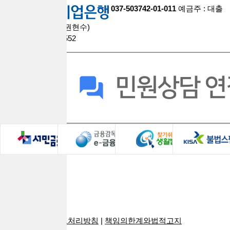
037-503742-01-011
예금주 : 대출
브라더스대부중개(권현수)
팩스 : 0508-9609-2552
회사소개
로그인
광고안내
PC버전
이용약관
|
개인정보처리방침
|
책임의한계와법적고지