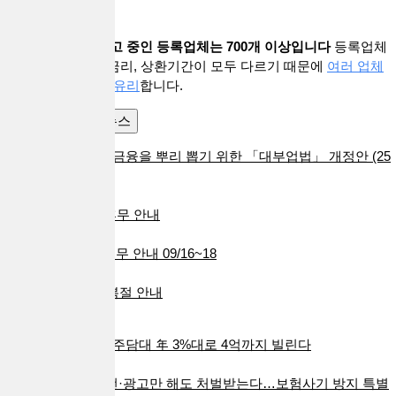
대출브라더스에 광고 중인 등록업체는 700개 이상입니다
등록업체
마다 기준과 상품, 금리, 상환기간이 모두 다르기 때문에
여러 업체
와 상담해보시는게 유리
합니다.
공지사항
금융뉴스
[공지] 불법사금융을 뿌리 뽑기 위한 「대부업법」 개정안 (25
년 7월)
2025.04.25
[공지] 10월 휴무 안내
2024.09.30
[공지] 추석 휴무 안내 09/16~18
2024.09.12
08/15(목) 광복절 안내
2024.08.12
다자녀 가구, 주담대 年 3%대로 4억까지 빌린다
2024.01.25
보험사기 알선·광고만 해도 처벌받는다…보험사기 방지 특별