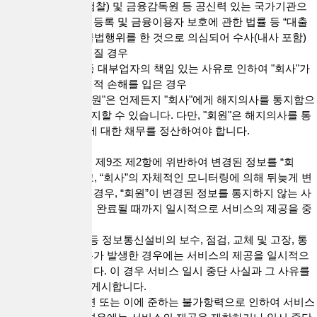
3) 수사기관(경찰, 검찰) 및 금융감독원 등 공신력 있는 국가기관으
로부터 대부업 등의 등록 및 금융이용자 보호에 관한 법률 등 “대출
거래”와 관련하여 불법행위를 한 것으로 의심되어 수사(내사 포함)
및 조사 등이 이루어질 경우
4) 관련 법령 위반 등 대부업자의 책임 있는 사유로 인하여 "회사"가
명예 실추 등 유무형적 손해를 입은 경우
4. "회원"의 해지 "회원"은 언제든지 "회사"에게 해지의사를 통지함으
로써 이용계약을 해지할 수 있습니다. 다만, "회원"은 해지의사를 통
지하기 전에 "회사"에 대한 채무를 정산하여야 합니다.
5. "회사"의 중단
1) “회사”는 “회원”이 제9조 제2항에 위반하여 변경된 정보를 “회
사”에 통지하지 않고, “회사”의 자체적인 모니터링에 의해 뒤늦게 변
경된 정보를 수정할 경우, “회원”이 변경된 정보를 통지하지 않는 사
유 등에 대한 소명이 완료될 때까지 일시적으로 서비스의 제공을 중
단할 수 있습니다.
2) “회사”는 컴퓨터 등 정보통신설비의 보수, 점검, 교체 및 고장, 통
신의 두절 등의 사유가 발생한 경우에는 서비스의 제공을 일시적으
로 중단할 수 있습니다. 이 경우 서비스 일시 중단 사실과 그 사유를
사이트 공지사항에 게시합니다.
3) “회사"는 천재지변 또는 이에 준하는 불가항력으로 인하여 서비스