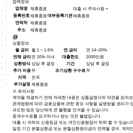
업체정보
업체명
제휴종료
대출 시 주의사항 +
등록번호
대부등록기관
제휴종료
제휴종료
연락처
제휴종료
주소
제휴종료
상품정보
월 금리
월 1 ~ 1.6%
연 금리
연 14~20%
연체 금리
연 20% 이내
대출한도
2000만원
상환방식
상담 후 결정
기간
상담 후 결정
추가 비용
무
조기상환 수수료
무
지역
전국
부가설명
제휴종료
※ 유의사항
계약을 체결하기 전에 자세한 내용은 상품설명서와 약관을 읽어보
관계법령에 따라 금융상품에 관한 중요 사항을 설명받을 권리가 
과도한 빚은 당신에게 큰 불행을 안겨줄 수 있습니다.
중개수수료를 요구하거나 받는 것은 불법입니다.
대출 시 귀하의 신용등급 또는 개인신용평점이 하락 할 수 있습니
일정 기간 분할상환금 또는 분할상환원리금이 연체될 경우, 계약만