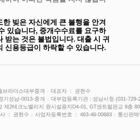
도한 빚은 자신에게 큰 불행을 안겨
 수 있습니다, 중개수수료를 요구하
 받는 것은 불법입니다. 대출 시 귀
의 신용등급이 하락할 수 있습니다.
대출브라더스대부중개
대표자 : 권현수
|
경기성남-0013-중개
대부업등록기관 : 성남시청 (031-729-2
|
 제2테크노밸리지 원시설용지D4-01, GT센트럴판교 8층 80
사 : 권현수
사업자등록번호 : 463-46-00683
통신판매업
|
|