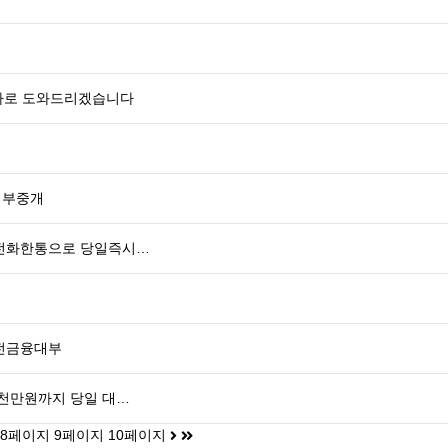
바로 도와드리겠습니다
대부중개
 전화한통으로 당일즉시…
안전금융대부
5천만원까지 당일 대…
8
9
10
페이지
페이지
페이지