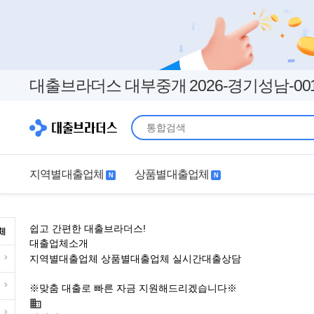
대출브라더스 대부중개 2026-경기성남-00
지역별대출업체
상품별대출업체
N
N
지역별대출업체
상품별대출업체
쉽고 간편한 대출브라더스!
서울
경기
직장인
무직자
대출업체소개
지역별대출업체
상품별대출업체
실시간대출상담
인천
부산
여성
개인돈
소액 대출 가능도 가능합니다 빠름24시대부중개
※맞춤 대출로 빠른 자금 지원해드리겠습니다※
대구
더보기+
연체자
더보기+