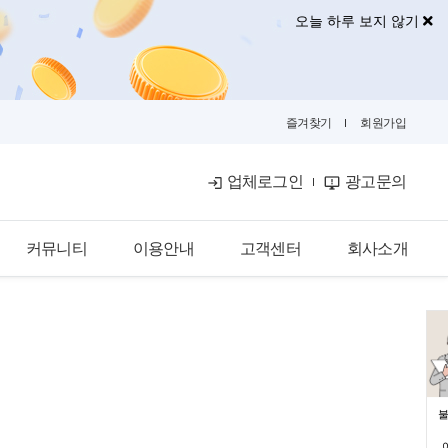
오늘 하루 보지 않기
즐겨찾기
회원가입
업체로그인
광고문의
커뮤니티
이용안내
고객센터
회사소개
공식블로그
이용안내
공지사항
회사소개
금융뉴스
입점안내
자주묻는질문
광고안내
카카오톡문의
광고제휴문의
불