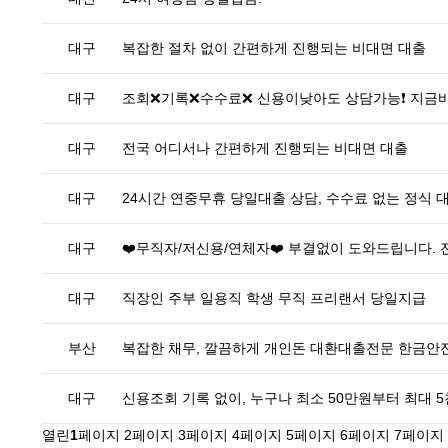
대구
복잡한 절차 없이 간편하게 진행되는 비대면 대출
대구
조회❌기록❌수수료❌ 신용이낮아도 상담가능❗ 지금
대구
전국 어디서나 간편하게 진행되는 비대면 대출
대구
24시간 연중무휴 당일대출 상담, 수수료 없는 정식 
대구
❤️무직자/저신용/연체자❤️ 부결없이 도와드립니다.
대구
직장인 주부 일용직 학생 무직 프리랜서 당일지급
부산
복잡한 채무, 깔끔하게 개인돈 대환대출전문 한금
대구
신용조회 기록 없이, 누구나 최소 50만원부터 최대 
2
3
4
5
6
7
열린
1
페이지
페이지
페이지
페이지
페이지
페이지
페이지