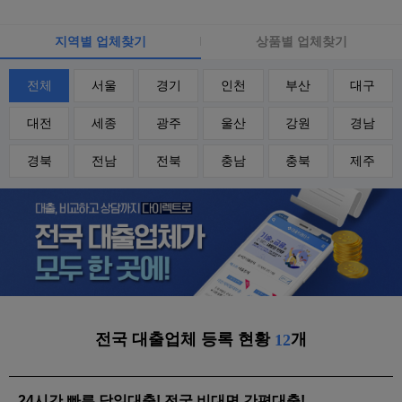
지역별 업체찾기
상품별 업체찾기
전체
서울
경기
인천
부산
대구
대전
세종
광주
울산
강원
경남
경북
전남
전북
충남
충북
제주
전국 대출업체 등록 현황
개
12
24시간 빠른 당일대출! 전국 비대면 간편대출!