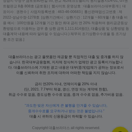
성남시 수정구 금토로80번길 55, 판교 제2테크노밸리지 원시설용지D4-01, GT센
트럴판교 8층 808호 (금토동) | 웹사이트 운영상호 : 대출브라더스대부중개 | 대
표이사 : 권현수 | 사업자등록번호 : 463-46-00683 | 통신판매업신고번호 : 제
2022-성남수정-1278호 [상환기간예시 : 상환기간 : 12개월 ~ 60개월 / 총 대출 비
용 예시 : 100만원을 12개월 기간 동안 최대 금리 연 20% 적용하여 원리금균등상
환방법으로 이용하는 경우 총 상환 금액 1,111,614원(단, 대출상품 및 상환방법 등
대출계약 내용에 따라 달라질 수 있습니다.) 채무의 조기상환수수료율 등 조기상
환 조건 없음.]
대출브라더스는 광고 플랫폼만 제공할 뿐 직접적인 대출 및 중개를 하지 않
습니다. 한국대부금융협회, 지자체 정식허가 업체만 광고 등록이가능합니
다. 대출브라더스에 기재된 광고 내용은 대부(중개)업체가 공하는 정보로서
이를 신뢰하여 취한 조치에 대하여 어떠한 책임을 지지 않습니다.
금리 연20% 이내, 연체이자율 20% 이내
(단, 2021. 7.7부터 체결, 갱신, 연장 되는 계약에 한함),
취급 수수로 없음, 중도상환 수수료 없음, 중개 수수료 없음, 추가비용 없음.
“과도한 빚은 자신에게 큰 불행을 안겨줄 수 있습니다,
중개수수료를 요구하거나 받는 것은 불법입니다.”
대출 시 귀하의 신용등급이 하락할 수 있습니다.
Copyright 대출브라더스 all rights reserved.