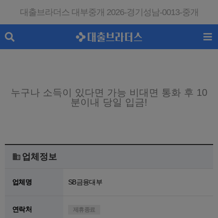
대출브라더스 대부중개 2026-경기성남-0013-중개
누구나 소득이 있다면 가능 비대면 통화 후 10
분이내 당일 입금!
당일심사! 당일대출! 높은승인!
업체정보
업체명
SB금융대부
연락처
제휴종료