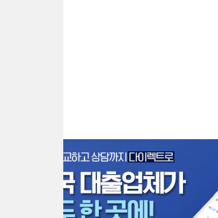
프리랜서
전당포
신불자
주부
회생파산
대환
군인
대학생
카드소지자
비상금
배달라이더
기타