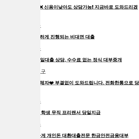
조회❌기록❌수수료❌ 신용이낮아도 상담가능❗ 지금바로 도와드리겠
습니다
성우대부중개 | 대구
전국 어디서나 간편하게 진행되는 비대면 대출
태산대부중개 | 대구
24시간 연중무휴 당일대출 상담, 수수료 없는 정식 대부중개
퍼펙트대부중개 | 대구
❤️무직자/저신용/연체자❤️ 부결없이 도와드립니다. 전화한통으로 당
일즉시…
소망대부중개 | 대구
직장인 주부 일용직 학생 무직 프리랜서 당일지급
한결대부중개 | 대구
복잡한 채무, 깔끔하게 개인돈 대환대출전문 한금안전금융대부