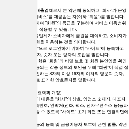
니다.
5. "회원"은 전항의 대출업체로서 본 약관에 동의하고 "회사"가 운영
하는 사이트에서 "서비스"를 제공받는 자(이하 "회원")를 말합니다.
"회사"의 정책에 의하여 "회원"의 등급을 구분하여 서비스 이용범위
나 혜택 등을 다르게 적용할 수 있습니다.
6. “대출거래”란 대출업체가 소비자에게 금원을 대여하고, 소비자가
대출업체로부터 금원을 차용하는 것을 의미합니다.
7. "ID"라 함은 "회원"으로 로그인하기 위하여 "사이트"에 등록하고
회사가 승인하는 문자, 숫자 또는 양자의 조합을 말합니다.
8. "PASSWORD"라 함은 "회원"의 비밀 보호 및 회원 본인임을 확인
하고 "서비스"에 제공되는 각종 정보의 보안을 위해 "회원"이 직접 설
정하며 "회사"가 승인하는 8자리 이상 16자리 이하의 영문과 숫자,
특수문자의 혼합으로 표기한 암호문자를 말합니다.
제3조(약관의 명시, 효력과 개정)
1. “회사”는 이 약관의 내용을 “회사”의 상호, 영업소 소재지, 대표자
의 성명, 사업자 등록번호, 연락처(전화, 팩스, 전자우편주소 등)등과
함께 “회원”이 확인할 수 있도록 “사이트” 초기 화면 또는 연결화면에
게시합니다.
2. “회사”는 대부업 등의 등록 및 금융이용자 보호에 관한 법률, 약관