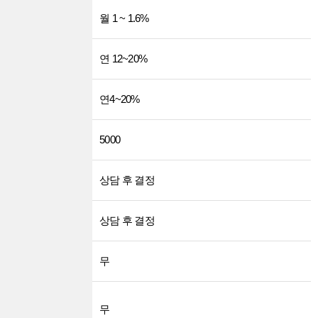
월 금리
월 1 ~ 1.6%
연 금리
연 12~20%
연체 금리
연4~20%
대출한도
5000
상환방식
상담 후 결정
기간
상담 후 결정
추가 비용
무
조기상환 수수
무
료