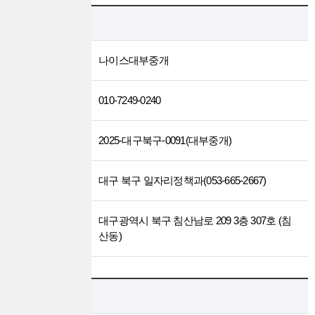
업체정보
업체명
나이스대부중개
연락처
010-7249-0240
등록번호
2025-대구북구-0091(대부중개)
등록기관
대구 북구 일자리정책과(053-665-2667)
대구광역시 북구 침산남로 209 3층 307호 (침
주소
산동)
상품정보