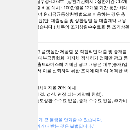
고번호 : 제2022-성남수정-1278호 [상환기간예시 : 상환기간 : 12개
월 ~ 60개월 / 총 대출 비용 예시 : 100만원을 12개월 기간 동안 최대
금리 연 20% 적용하여 원리금균등상환방법으로 이용하는 경우 총
상환 금액 1,111,614원(단, 대출상품 및 상환방법 등 대출계약 내용
에 따라 달라질 수 있습니다.) 채무의 조기상환수수료율 등 조기상환
조건 없음.]
대출브라더스는 광고 플랫폼만 제공할 뿐 직접적인 대출 및 중개를
하지 않습니다. 한국대부금융협회, 지자체 정식허가 업체만 광고 등
록이가능합니다. 대출브라더스에 기재된 광고 내용은 대부(중개)업
체가 공하는 정보로서 이를 신뢰하여 취한 조치에 대하여 어떠한 책
임을 지지 않습니다.
금리 연20% 이내, 연체이자율 20% 이내
(단, 2021. 7.7부터 체결, 갱신, 연장 되는 계약에 한함),
취급 수수로 없음, 중도상환 수수료 없음, 중개 수수료 없음, 추가비
용 없음.
“과도한 빚은 자신에게 큰 불행을 안겨줄 수 있습니다,
중개수수료를 요구하거나 받는 것은 불법입니다.”