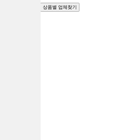
지역별 업체찾기
상품별 업체찾기
전체
서울
경기
인천
부산
대구
대전
세종
광주
울산
강원
경남
경북
전남
전북
충남
충북
제주