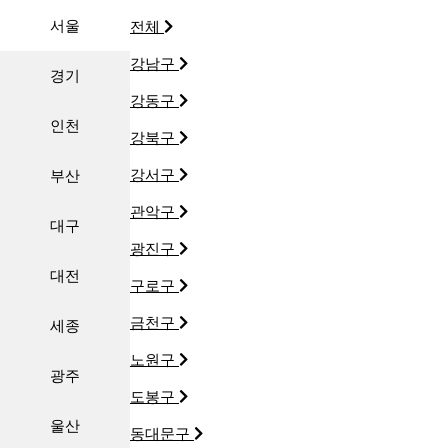
서울
전체
강남구
경기
강동구
인천
강북구
강서구
부산
관악구
대구
광진구
대전
구로구
금천구
세종
노원구
광주
도봉구
울산
동대문구