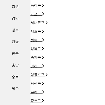
동작구
강원
마포구
경남
서대문구
경북
서초구
성동구
전남
성북구
전북
송파구
충남
양천구
영등포구
충북
용산구
제주
은평구
종로구