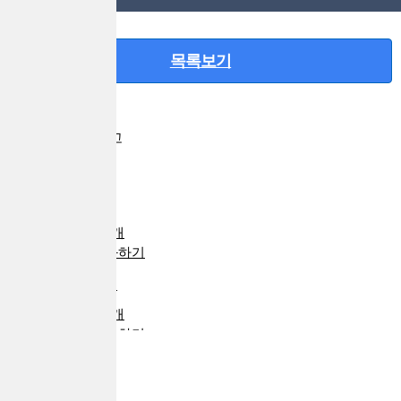
목록보기
M
프리미어 배너광고
광고안내
사업자 최대1억
전국
나이스대부중개
상세보기
통화하기
무방문 간편대출
전국
퍼펙트대부중개
상세보기
통화하기
1
2
3
4