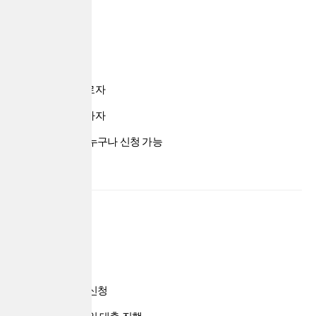
직장인
자영업자
일용직 근로자
유흥업 종사자
무직자 등 누구나 신청 가능
진행 방법
전화 상담 신청