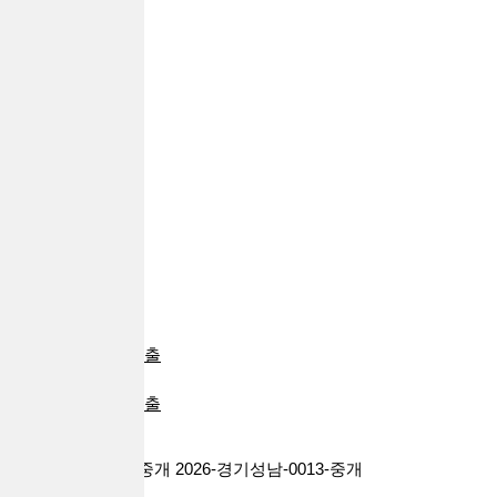
추가대출
자동차대출
부동산대출
24시대출
급전대출
일용직대출
프리랜서대출
전당포대출
신불자대출
주부대출
회생파산대출
대환대출
군인대출
대학생대출
카드소지자대출
비상금대출
배달라이더대출
기타대출
대출브라더스 대부중개 2026-경기성남-0013-중개