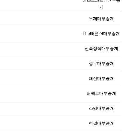
베스트파트너대부중
개
무제대부중개
The빠른24대부중개
신속정직대부중개
성우대부중개
태산대부중개
퍼펙트대부중개
소망대부중개
한결대부중개