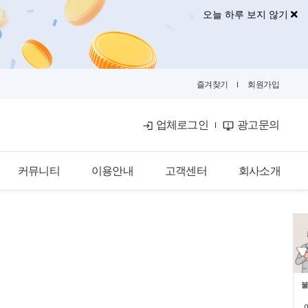
오늘 하루 보지 않기
즐겨찾기
회원가입
업체로그인
광고문의
커뮤니티
이용안내
고객센터
회사소개
공식블로그
이용안내
공지사항
회사소개
금융뉴스
입점안내
자주묻는질문
광고안내
카카오톡문의
광고제휴문의
불