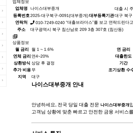
업체정보
업체명
나이스대부중개
대출 시 
등록번호
2025-대구북구-0091(대부중개)
대부등록기관
대구 북구 
연락처
“대출브라더스”를 보고 연락드린다고
010-7249-0240
주소
대구광역시 북구 침산남로 209 3층 307호 (침산동)
상품정보
월 금리
월 1 ~ 1.6%
연 금리
연체 금리
연4~20%
대출한도
상환방식
상담 후 결정
기간
추가 비용
무
조기상환 수
지역
대구
나이스대부중개 안내
안녕하세요, 전국 당일 대출 전문
나이스대부중개
고객님 상황에 맞춘 빠르고 안전한 금융 서비스를