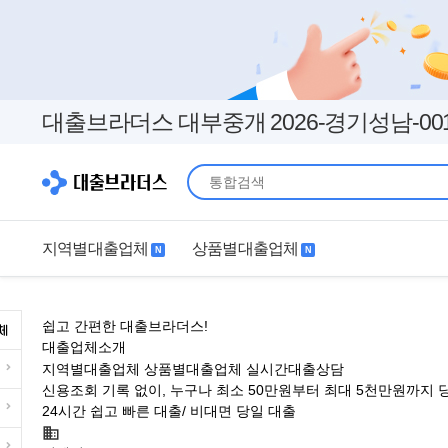
대출브라더스 대부중개 2026-경기성남-00
지역별대출업체
상품별대출업체
N
N
지역별대출업체
상품별대출업체
쉽고 간편한 대출브라더스!
서울
경기
직장인
무직자
대출업체소개
지역별대출업체
상품별대출업체
실시간대출상담
인천
부산
여성
개인돈
신용조회 기록 없이, 누구나 최소 50만원부터 최대 5천만원까지 
24시간 쉽고 빠른 대출/ 비대면 당일 대출
대구
더보기+
연체자
더보기+