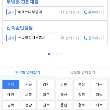
무방문 간편대출
퍼펙트대부중개
전국
상세보기
통화하기
신속승인상담
신속정직대부중개
전국
상세보기
통화하기
지역별 업체찾기
상품별 업체찾기
전체
서울
경기
인천
부산
대구
대전
세종
광주
울산
강원
경남
경북
전남
전북
충남
충북
제주