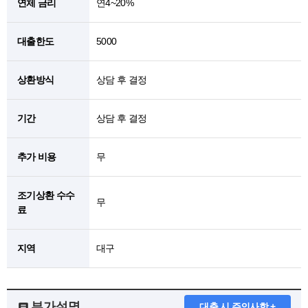
연체 금리
연4~20%
대출한도
5000
상환방식
상담 후 결정
기간
상담 후 결정
추가 비용
무
조기상환 수수
무
료
지역
대구
부가설명
대출 시 주의사항 +