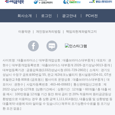
회사소개
로그인
광고안내
PC버전
이용약관
|
개인정보처리방침
|
책임의한계와법적고지
사이트명 : 대출브라더스 | 대부중개업상호 : 대출브라더스대부중개 | 대표자 : 권
현수 | 대부중개업등록번호 : 대출브라더스 대부중개 2026-경기성남-0013-중개 |
대부업등록기관 : 금융감독원(1332)성남시청 (031-729-2802) | 소재지 : 경기도
성남시 수정구 금토로80번길 55, 판교 제2테크노밸리지 원시설용지D4-01, GT센
트럴판교 8층 808호 (금토동) | 웹사이트 운영상호 : 대출브라더스대부중개 | 대
표이사 : 권현수 | 사업자등록번호 : 463-46-00683 | 통신판매업신고번호 : 제
2022-성남수정-1278호 [상환기간예시 : 상환기간 : 12개월 ~ 60개월 / 총 대출 비
용 예시 : 100만원을 12개월 기간 동안 최대 금리 연 20% 적용하여 원리금균등상
환방법으로 이용하는 경우 총 상환 금액 1,111,614원(단, 대출상품 및 상환방법 등
대출계약 내용에 따라 달라질 수 있습니다.) 채무의 조기상환수수료율 등 조기상
환 조건 없음.]