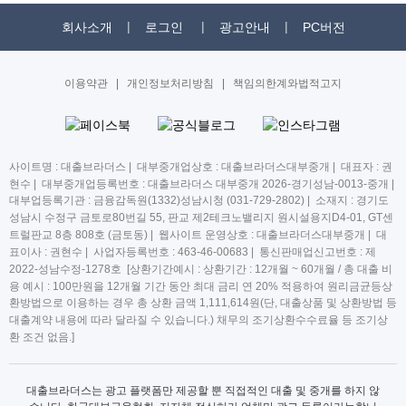
회사소개
로그인
광고안내
PC버전
이용약관
|
개인정보처리방침
|
책임의한계와법적고지
사이트명 : 대출브라더스 | 대부중개업상호 : 대출브라더스대부중개 | 대표자 : 권
현수 | 대부중개업등록번호 : 대출브라더스 대부중개 2026-경기성남-0013-중개 |
대부업등록기관 : 금융감독원(1332)성남시청 (031-729-2802) | 소재지 : 경기도
성남시 수정구 금토로80번길 55, 판교 제2테크노밸리지 원시설용지D4-01, GT센
트럴판교 8층 808호 (금토동) | 웹사이트 운영상호 : 대출브라더스대부중개 | 대
표이사 : 권현수 | 사업자등록번호 : 463-46-00683 | 통신판매업신고번호 : 제
2022-성남수정-1278호 [상환기간예시 : 상환기간 : 12개월 ~ 60개월 / 총 대출 비
용 예시 : 100만원을 12개월 기간 동안 최대 금리 연 20% 적용하여 원리금균등상
환방법으로 이용하는 경우 총 상환 금액 1,111,614원(단, 대출상품 및 상환방법 등
대출계약 내용에 따라 달라질 수 있습니다.) 채무의 조기상환수수료율 등 조기상
환 조건 없음.]
대출브라더스는 광고 플랫폼만 제공할 뿐 직접적인 대출 및 중개를 하지 않