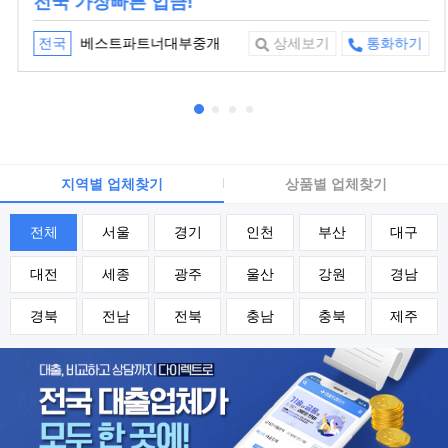
전국 가장빠른 입금!
베스트파트너대부중개
전국
상세보기
통화하기
지역별 업체찾기
상품별 업체찾기
전체
서울
경기
인천
부산
대구
대전
세종
광주
울산
강원
경남
경북
전남
전북
충남
충북
제주