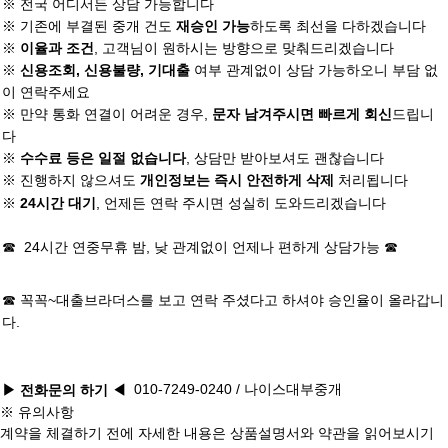
※ 전국 어디서든 상담 가능합니다
※ 기존에 부결된 중개 건도
하도록 최선을 다하겠습니다
재승인 가능
※
, 고객님이 원하시는 방향으로 맞춰드리겠습니다
이율과 조건
※
여부 관계없이 상담 가능하오니 부담 없
신용조회, 신용불량, 기대출
이 연락주세요
※ 만약 통화 연결이 어려운 경우,
드립니
문자 남겨주시면 빠르게 회신
다
※
, 상담만 받아보셔도 괜찮습니다
수수료 등은 일절 없습니다
※ 진행하지 않으셔도
처리됩니다
개인정보는 즉시 안전하게 삭제
※
, 언제든 연락 주시면 성실히 도와드리겠습니다
24시간 대기
☎ 24시간 연중무휴 밤, 낮 관계없이 언제나 편하게 상담가능 ☎
☎ 꼭꼭~
대출브라더스
를 보고 연락 주셨다고 하셔야 승인율이 올라갑니
다.
010-7249-0240
/ 나이스대부중개
▶ 전화문의 하기
◀
※ 유의사항
계약을 체결하기 전에 자세한 내용은 상품설명서와 약관을 읽어보시기