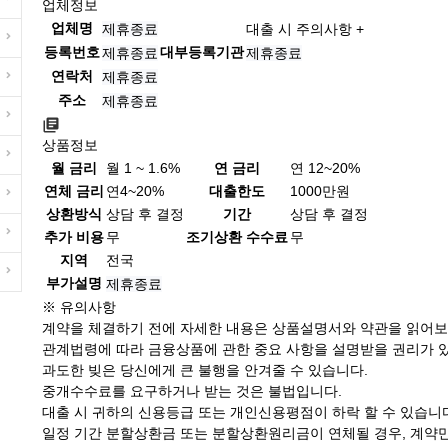
업체정보
업체명
제휴종료
대출 시 주의사항 +
등록번호
대부등록기관
제휴종료
제휴종료
연락처
제휴종료
주소
제휴종료
상품정보
월 금리
월 1 ~ 1.6%
연 금리
연 12~20%
연체 금리
연4~20%
대출한도
1000만원
상환방식
상담 후 결정
기간
상담 후 결정
추가 비용
무
조기상환 수수료
무
지역
전국
부가설명
제휴종료
※ 유의사항
계약을 체결하기 전에 자세한 내용은 상품설명서와 약관을 읽어보
관계법령에 따라 금융상품에 관한 중요 사항을 설명받을 권리가 
과도한 빚은 당신에게 큰 불행을 안겨줄 수 있습니다.
중개수수료를 요구하거나 받는 것은 불법입니다.
대출 시 귀하의 신용등급 또는 개인신용평점이 하락 할 수 있습니
일정 기간 분할상환금 또는 분할상환원리금이 연체될 경우, 계약만