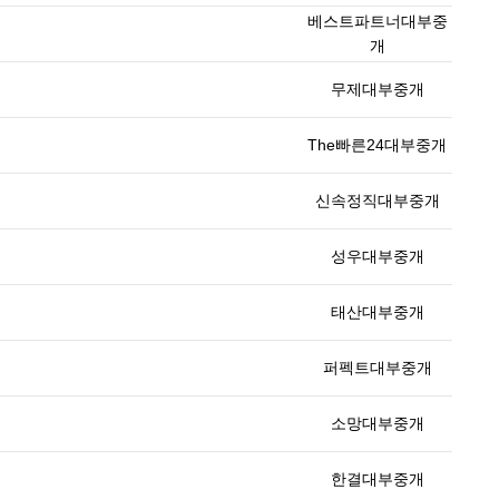
베스트파트너대부중
개
무제대부중개
The빠른24대부중개
신속정직대부중개
성우대부중개
태산대부중개
퍼펙트대부중개
소망대부중개
한결대부중개