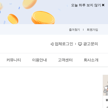
오늘 하루 보지 않기
즐겨찾기
회원가입
업체로그인
광고문의
커뮤니티
이용안내
고객센터
회사소개
공식블로그
이용안내
공지사항
회사소개
금융뉴스
입점안내
자주묻는질문
광고안내
카카오톡문의
광고제휴문의
불