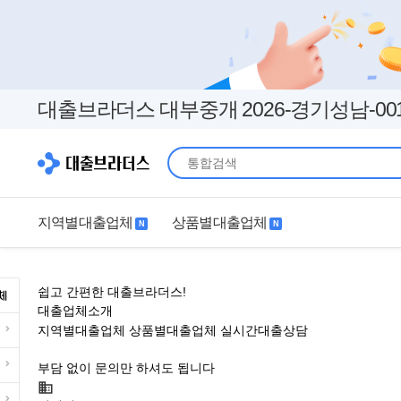
대출브라더스 대부중개 2026-경기성남-00
지역별대출업체
상품별대출업체
N
N
지역별대출업체
상품별대출업체
쉽고 간편한 대출브라더스!
서울
경기
직장인
무직자
대출업체소개
지역별대출업체
상품별대출업체
실시간대출상담
인천
부산
여성
개인돈
고객 조건에 맞춘 맞춤형 대출 솔루션.
부담 없이 문의만 하셔도 됩니다
대구
더보기+
연체자
더보기+