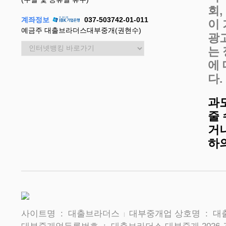
회
계좌정보
037-503742-01-011
이
예금주 대출브라더스대부중개(권현수)
광
는
에
다.
과
줄
거나
하
사이트명 : 대출브라더스
대부중개업 상호명 : 
|