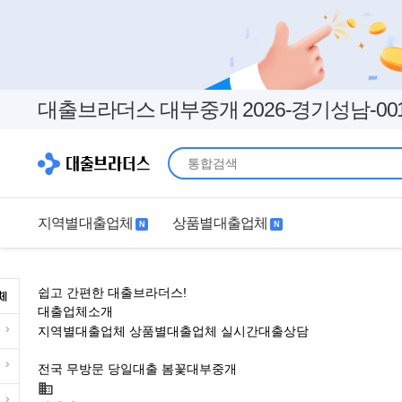
대출브라더스 대부중개 2026-경기성남-00
지역별대출업체
상품별대출업체
N
N
지역별대출업체
상품별대출업체
쉽고 간편한 대출브라더스!
서울
경기
직장인
무직자
대출업체소개
지역별대출업체
상품별대출업체
실시간대출상담
인천
부산
여성
개인돈
급할수록 안전하게 상담하세요
전국 무방문 당일대출 봄꽃대부중개
대구
더보기+
연체자
더보기+