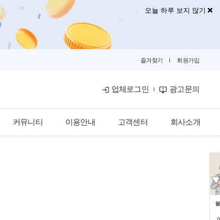
오늘 하루 보지 않기
즐겨찾기
회원가입
업체로그인
광고문의
커뮤니티
이용안내
고객센터
회사소개
공식블로그
이용안내
공지사항
회사소개
금융뉴스
입점안내
자주묻는질문
광고안내
카카오톡문의
광고제휴문의
불