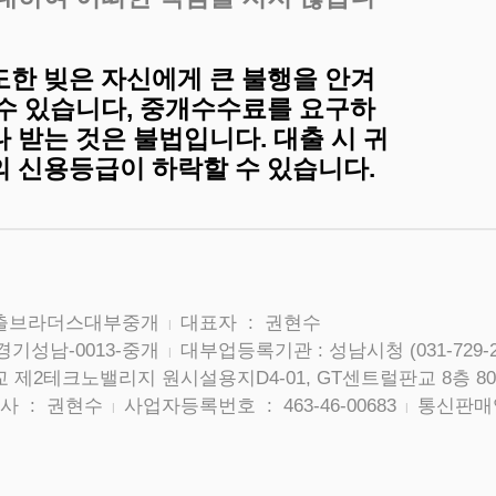
도한 빚은 자신에게 큰 불행을 안겨
 수 있습니다, 중개수수료를 요구하
 받는 것은 불법입니다. 대출 시 귀
의 신용등급이 하락할 수 있습니다.
대출브라더스대부중개
대표자 : 권현수
|
경기성남-0013-중개
대부업등록기관 : 성남시청 (031-729-2
|
 제2테크노밸리지 원시설용지D4-01, GT센트럴판교 8층 80
사 : 권현수
사업자등록번호 : 463-46-00683
통신판매업
|
|