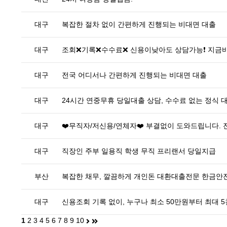
대구
복잡한 절차 없이 간편하게 진행되는 비대면 대출
대구
조회❌기록❌수수료❌ 신용이낮아도 상담가능❗ 지금
대구
전국 어디서나 간편하게 진행되는 비대면 대출
대구
24시간 연중무휴 당일대출 상담, 수수료 없는 정식 
대구
❤️무직자/저신용/연체자❤️ 부결없이 도와드립니다.
대구
직장인 주부 일용직 학생 무직 프리랜서 당일지급
부산
복잡한 채무, 깔끔하게 개인돈 대환대출전문 한금
대구
신용조회 기록 없이, 누구나 최소 50만원부터 최대 
1
2
3
4
5
6
7
8
9
10