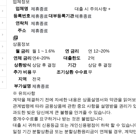
업체정보
업체명
제휴종료
대출 시 주의사항 +
등록번호
대부등록기관
제휴종료
제휴종료
연락처
제휴종료
주소
제휴종료
상품정보
월 금리
월 1 ~ 1.6%
연 금리
연 12~20%
연체 금리
연4~20%
대출한도
2억
상환방식
상담 후 결정
기간
상담 후 결정
추가 비용
무
조기상환 수수료
무
지역
전국
부가설명
제휴종료
※ 유의사항
계약을 체결하기 전에 자세한 내용은 상품설명서와 약관을 읽어보
관계법령에 따라 금융상품에 관한 중요 사항을 설명받을 권리가 
과도한 빚은 당신에게 큰 불행을 안겨줄 수 있습니다.
중개수수료를 요구하거나 받는 것은 불법입니다.
대출 시 귀하의 신용등급 또는 개인신용평점이 하락 할 수 있습니
일정 기간 분할상환금 또는 분할상환원리금이 연체될 경우, 계약만