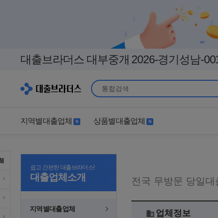
대출브라더스 대부중개 2026-경기성남-00
지역별대출업체
상품별대출업체
N
N
지역별대출업체
상품별대출업체
급할수록 안전
서울
쉽고 간편한 대출브라더스!
경기
직장인
무직자
대출업체소개
전국 무방문 당일대
인천
부산
여성
개인돈
대구
더보기+
연체자
더보기+
지역별대출업체
업체정보