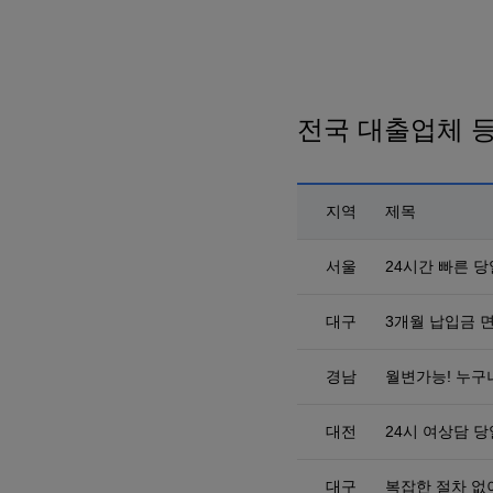
전국 대출업체 
지역
제목
서울
24시간 빠른 당
대구
3개월 납입금 
경남
월변가능! 누구나
대전
24시 여상담 당
대구
복잡한 절차 없