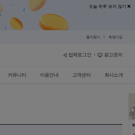
오늘 하루 보지 않기
즐겨찾기
회원가입
업체로그인
광고문의
커뮤니티
이용안내
고객센터
회사소개
공식블로그
이용안내
공지사항
회사소개
금융뉴스
입점안내
자주묻는질문
광고안내
카카오톡문의
광고제휴문의
불