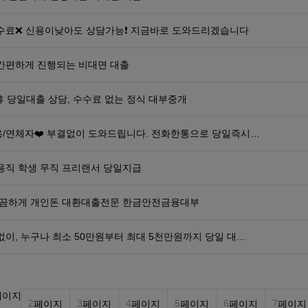
수료❌ 신용이낮아도 상담가능❗ 지금바로 도와드리겠습니다
간편하게 진행되는 비대면 대출
휴 당일대출 상담, 수수료 없는 정식 대부중개
용/연체자❤️ 부결없이 도와드립니다. 전화한통으로 당일즉시…
용직 학생 무직 프리랜서 당일지급
깔끔하게 개인돈 대환대출전문 한금안전금융대부
없이, 누구나 최소 50만원부터 최대 5천만원까지 당일 대…
페이지
2
3
4
5
6
7
페이지
페이지
페이지
페이지
페이지
페이지