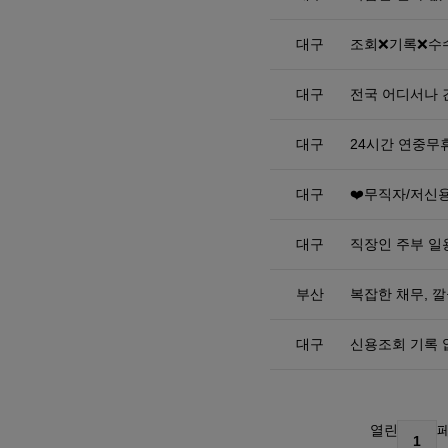
대구
조회❌기록❌수
대구
전국 어디서나 
대구
24시간 연중무
대구
❤️무직자/저신
대구
직장인 주부 일
부산
복잡한 채무, 
대구
신용조회 기록 
열린
1