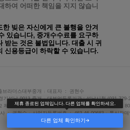
 대하여 어떠한 책임을 지지 않습니
도한 빚은 자신에게 큰 불행을 안겨
 수 있습니다, 중개수수료를 요구하
 받는 것은 불법입니다. 대출 시 귀
의 신용등급이 하락할 수 있습니다.
대출브라더스대부중개
대표자 : 권현수
|
경기성남-0013-중개
대부업등록기관 : 성남시청 (031-729-2
|
제휴 종료된 업체입니다. 다른 업체를 확인하세요.
 제2테크노밸리지 원시설용지D4-01, GT센트럴판교 8층 80
사 : 권현수
사업자등록번호 : 463-46-00683
통신판매업
|
|
다른 업체 확인하기