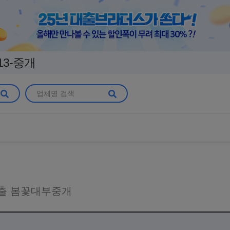
13-중개
하게 상담하세요
출 봄꽃대부중개