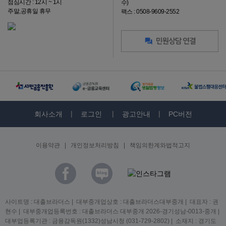
점심시간 : 12시 ~ 1시
수)
주말,공휴일 휴무
팩스 : 0508-9609-2552
회사소개
로그인
광고안내
PC버전
이용약관
|
개인정보처리방침
|
책임의한계와법적고지
사이트명 : 대출브라더스 | 대부중개업상호 : 대출브라더스대부중개 | 대표자 : 권
현수 | 대부중개업등록번호 : 대출브라더스 대부중개 2026-경기성남-0013-중개 |
대부업등록기관 : 금융감독원(1332)성남시청 (031-729-2802) | 소재지 : 경기도