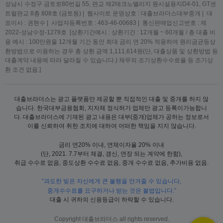
성남시 수정구 금토로80번길 55, 판교 제2테크노밸리지 원시설용지D4-01, GT센
트럴판교 8층 808호 (금토동) | 웹사이트 운영상호 : 대출브라더스대부중개 | 대
표이사 : 권현수 | 사업자등록번호 : 463-46-00683 | 통신판매업신고번호 : 제
2022-성남수정-1278호 [상환기간예시 : 상환기간 : 12개월 ~ 60개월 / 총 대출 비
용 예시 : 100만원을 12개월 기간 동안 최대 금리 연 20% 적용하여 원리금균등상
환방법으로 이용하는 경우 총 상환 금액 1,111,614원(단, 대출상품 및 상환방법 등
대출계약 내용에 따라 달라질 수 있습니다.) 채무의 조기상환수수료율 등 조기상
환 조건 없음.]
대출브라더스는 광고 플랫폼만 제공할 뿐 직접적인 대출 및 중개를 하지 않
습니다. 한국대부금융협회, 지자체 정식허가 업체만 광고 등록이가능합니
다. 대출브라더스에 기재된 광고 내용은 대부(중개)업체가 공하는 정보로서
이를 신뢰하여 취한 조치에 대하여 어떠한 책임을 지지 않습니다.
금리 연20% 이내, 연체이자율 20% 이내
(단, 2021. 7.7부터 체결, 갱신, 연장 되는 계약에 한함),
취급 수수로 없음, 중도상환 수수료 없음, 중개 수수료 없음, 추가비용 없음.
“과도한 빚은 자신에게 큰 불행을 안겨줄 수 있습니다,
중개수수료를 요구하거나 받는 것은 불법입니다.”
대출 시 귀하의 신용등급이 하락할 수 있습니다.
Copyright 대출브라더스 all rights reserved.