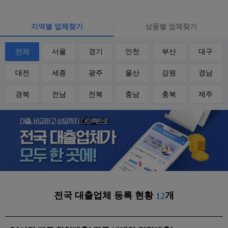
지역별 업체찾기
상품별 업체찾기
전체
서울
경기
인천
부산
대구
대전
세종
광주
울산
강원
경남
경북
전남
전북
충남
충북
제주
전국 대출업체 등록 현황
개
12