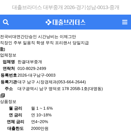
대출브라더스 대부중개 2026-경기성남-0013-중개
전국비대면간단승인 시간낭비는 이제그만
직장인 주부 일용직 학생 무직 프리랜서 당일지급
업체정보
업체명
한결대부중개
연락처
010-8029-2499
등록번호
2026-대구남구-0003
등록기관
대구 남구 시장경제과(053-664-2644)
주소
대구광역시 남구 명덕로 178 205B-1호(대명동)
상품정보
월 금리
월 1 ~ 1.6%
연 금리
연 10~18%
연체 금리
연4~20%
대출한도
2000만원