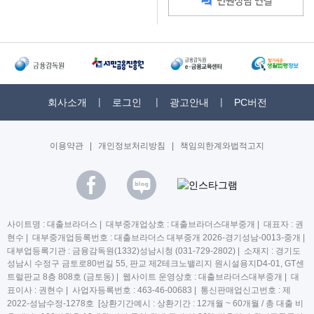
회사소개
로그인
광고안내
PC버전
이용약관
|
개인정보처리방침
|
책임의한계와법적고지
사이트명 : 대출브라더스 | 대부중개업상호 : 대출브라더스대부중개 | 대표자 : 권
현수 | 대부중개업등록번호 : 대출브라더스 대부중개 2026-경기성남-0013-중개 |
대부업등록기관 : 금융감독원(1332)성남시청 (031-729-2802) | 소재지 : 경기도
성남시 수정구 금토로80번길 55, 판교 제2테크노밸리지 원시설용지D4-01, GT센
트럴판교 8층 808호 (금토동) | 웹사이트 운영상호 : 대출브라더스대부중개 | 대
표이사 : 권현수 | 사업자등록번호 : 463-46-00683 | 통신판매업신고번호 : 제
2022-성남수정-1278호 [상환기간예시 : 상환기간 : 12개월 ~ 60개월 / 총 대출 비