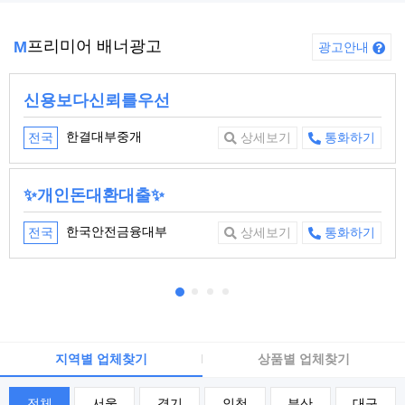
프리미어 배너광고
M
광고안내
신용보다신뢰를우선
한결대부중개
전국
상세보기
통화하기
✨개인돈대환대출✨
한국안전금융대부
전국
상세보기
통화하기
지역별 업체찾기
상품별 업체찾기
전체
서울
경기
인천
부산
대구