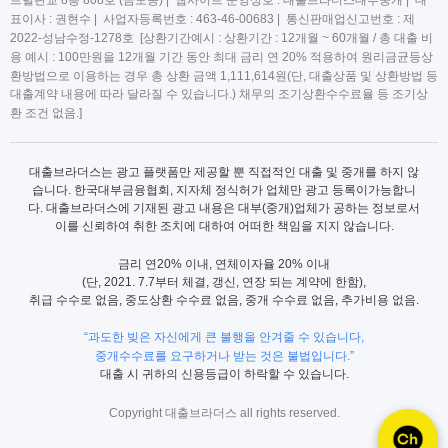
트럴판교 8층 808호 (금토동) | 웹사이트 운영상호 : 대출브라더스대부중개 | 대
표이사 : 권현수 | 사업자등록번호 : 463-46-00683 | 통신판매업신고번호 : 제
2022-성남수정-1278호 [상환기간예시 : 상환기간 : 12개월 ~ 60개월 / 총 대출 비
용 예시 : 100만원을 12개월 기간 동안 최대 금리 연 20% 적용하여 원리금균등상
환방법으로 이용하는 경우 총 상환 금액 1,111,614원(단, 대출상품 및 상환방법 등
대출계약 내용에 따라 달라질 수 있습니다.) 채무의 조기상환수수료율 등 조기상
환 조건 없음.]
대출브라더스는 광고 플랫폼만 제공할 뿐 직접적인 대출 및 중개를 하지 않
습니다. 한국대부금융협회, 지자체 정식허가 업체만 광고 등록이가능합니
다. 대출브라더스에 기재된 광고 내용은 대부(중개)업체가 공하는 정보로서
이를 신뢰하여 취한 조치에 대하여 어떠한 책임을 지지 않습니다.
금리 연20% 이내, 연체이자율 20% 이내
(단, 2021. 7.7부터 체결, 갱신, 연장 되는 계약에 한함),
취급 수수로 없음, 중도상환 수수료 없음, 중개 수수료 없음, 추가비용 없음.
“과도한 빚은 자신에게 큰 불행을 안겨줄 수 있습니다,
중개수수료를 요구하거나 받는 것은 불법입니다.”
대출 시 귀하의 신용등급이 하락할 수 있습니다.
Copyright 대출브라더스 all rights reserved.