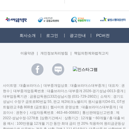
회사소개
로그인
광고안내
PC버전
이용약관
|
개인정보처리방침
|
책임의한계와법적고지
사이트명 : 대출브라더스 | 대부중개업상호 : 대출브라더스대부중개 | 대표자 : 권
현수 | 대부중개업등록번호 : 대출브라더스 대부중개 2026-경기성남-0013-중개 |
대부업등록기관 : 금융감독원(1332)성남시청 (031-729-2802) | 소재지 : 경기도
성남시 수정구 금토로80번길 55, 판교 제2테크노밸리지 원시설용지D4-01, GT센
트럴판교 8층 808호 (금토동) | 웹사이트 운영상호 : 대출브라더스대부중개 | 대
표이사 : 권현수 | 사업자등록번호 : 463-46-00683 | 통신판매업신고번호 : 제
2022-성남수정-1278호 [상환기간예시 : 상환기간 : 12개월 ~ 60개월 / 총 대출 비
용 예시 : 100만원을 12개월 기간 동안 최대 금리 연 20% 적용하여 원리금균등상
환방법으로 이용하는 경우 총 상환 금액 1,111,614원(단, 대출상품 및 상환방법 등