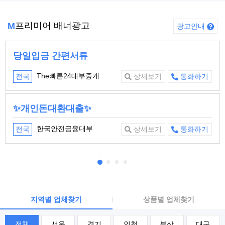
프리미어 배너광고
M
광고안내
당일입금 간편서류
The빠른24대부중개
전국
상세보기
통화하기
✨개인돈대환대출✨
한국안전금융대부
전국
상세보기
통화하기
지역별 업체찾기
상품별 업체찾기
전체
서울
경기
인천
부산
대구