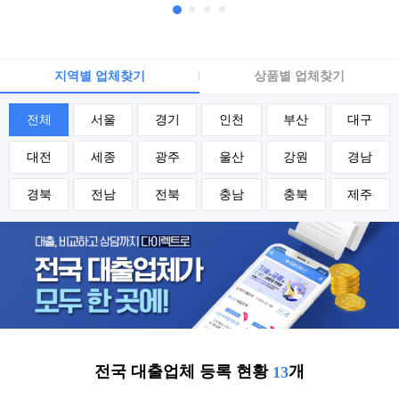
지역별 업체찾기
상품별 업체찾기
전체
서울
경기
인천
부산
대구
대전
세종
광주
울산
강원
경남
경북
전남
전북
충남
충북
제주
전국 대출업체 등록 현황
개
13