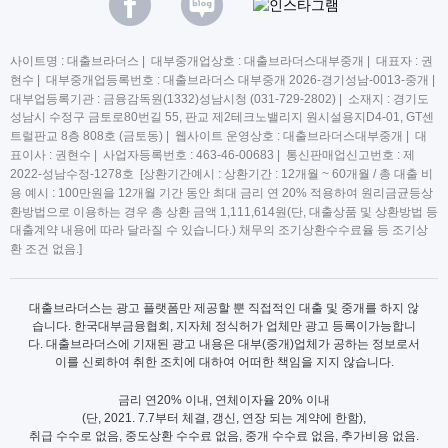
사이트명 : 대출브라더스 | 대부중개업상호 : 대출브라더스대부중개 | 대표자 : 권
현수 | 대부중개업등록번호 : 대출브라더스 대부중개 2026-경기성남-0013-중개 |
대부업등록기관 : 금융감독원(1332)성남시청 (031-729-2802) | 소재지 : 경기도
성남시 수정구 금토로80번길 55, 판교 제2테크노밸리지 원시설용지D4-01, GT센
트럴판교 8층 808호 (금토동) | 웹사이트 운영상호 : 대출브라더스대부중개 | 대
표이사 : 권현수 | 사업자등록번호 : 463-46-00683 | 통신판매업신고번호 : 제
2022-성남수정-1278호 [상환기간예시 : 상환기간 : 12개월 ~ 60개월 / 총 대출 비
용 예시 : 100만원을 12개월 기간 동안 최대 금리 연 20% 적용하여 원리금균등상
환방법으로 이용하는 경우 총 상환 금액 1,111,614원(단, 대출상품 및 상환방법 등
대출계약 내용에 따라 달라질 수 있습니다.) 채무의 조기상환수수료율 등 조기상
환 조건 없음.]
대출브라더스는 광고 플랫폼만 제공할 뿐 직접적인 대출 및 중개를 하지 않
습니다. 한국대부금융협회, 지자체 정식허가 업체만 광고 등록이가능합니
다. 대출브라더스에 기재된 광고 내용은 대부(중개)업체가 공하는 정보로서
이를 신뢰하여 취한 조치에 대하여 어떠한 책임을 지지 않습니다.
금리 연20% 이내, 연체이자율 20% 이내
(단, 2021. 7.7부터 체결, 갱신, 연장 되는 계약에 한함),
취급 수수로 없음, 중도상환 수수료 없음, 중개 수수료 없음, 추가비용 없음.