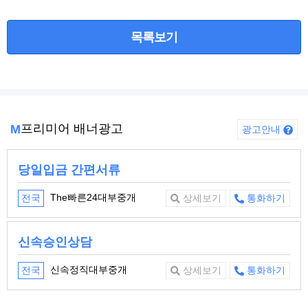
목록보기
프리미어 배너광고
M
광고안내
24시간 빠른 당일대출
하데스대부중개
화하기
전국
상세보기
통
사업자 최대1억
나이스대부중개
화하기
전국
상세보기
통