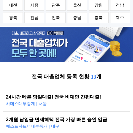
대전
세종
광주
울산
강원
경남
경북
전남
전북
충남
충북
제주
전국 대출업체 등록 현황
개
13
24시간 빠른 당일대출! 전국 비대면 간편대출!
하데스대부중개 | 서울
3개월 납입금 면제혜택 전국 가장 빠른 승인 입금
베스트파트너대부중개 | 대구