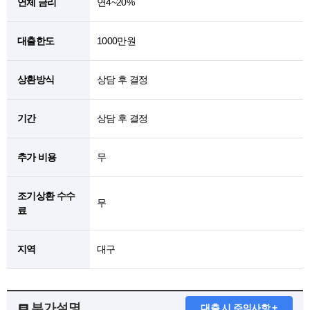
연체 금리
연4~20%
대출한도
1000만원
상환방식
상담 후 결정
기간
상담 후 결정
추가 비용
무
조기상환 수수
무
료
지역
대구
부가설명
대출 시 주의사항 +