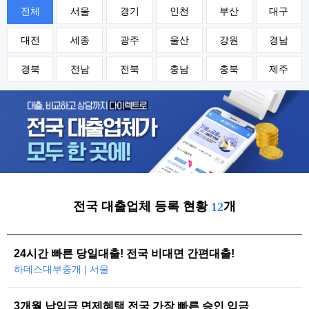
전체
서울
경기
인천
부산
대구
대전
세종
광주
울산
강원
경남
경북
전남
전북
충남
충북
제주
전국 대출업체 등록 현황
개
12
24시간 빠른 당일대출! 전국 비대면 간편대출!
하데스대부중개 | 서울
3개월 납입금 면제혜택 전국 가장 빠른 승인 입금