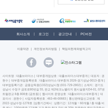
회사소개
로그인
광고안내
PC버전
이용약관
|
개인정보처리방침
|
책임의한계와법적고지
사이트명 : 대출브라더스 | 대부중개업상호 : 대출브라더스대부중개 | 대표자 : 권
현수 | 대부중개업등록번호 : 대출브라더스 대부중개 2026-경기성남-0013-중개 |
대부업등록기관 : 금융감독원(1332)성남시청 (031-729-2802) | 소재지 : 경기도
성남시 수정구 금토로80번길 55, 판교 제2테크노밸리지 원시설용지D4-01, GT센
트럴판교 8층 808호 (금토동) | 웹사이트 운영상호 : 대출브라더스대부중개 | 대
표이사 : 권현수 | 사업자등록번호 : 463-46-00683 | 통신판매업신고번호 : 제
2022-성남수정-1278호 [상환기간예시 : 상환기간 : 12개월 ~ 60개월 / 총 대출 비
용 예시 : 100만원을 12개월 기간 동안 최대 금리 연 20% 적용하여 원리금균등상