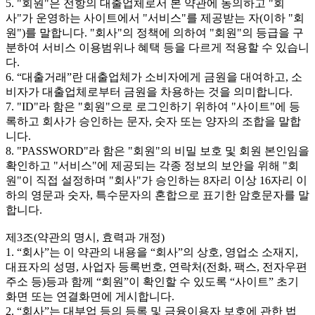
5. "회원"은 전항의 대출업체로서 본 약관에 동의하고 "회
사"가 운영하는 사이트에서 "서비스"를 제공받는 자(이하 "회
원")를 말합니다. "회사"의 정책에 의하여 "회원"의 등급을 구
분하여 서비스 이용범위나 혜택 등을 다르게 적용할 수 있습니
다.
6. “대출거래”란 대출업체가 소비자에게 금원을 대여하고, 소
비자가 대출업체로부터 금원을 차용하는 것을 의미합니다.
7. "ID"라 함은 "회원"으로 로그인하기 위하여 "사이트"에 등
록하고 회사가 승인하는 문자, 숫자 또는 양자의 조합을 말합
니다.
8. "PASSWORD"라 함은 "회원"의 비밀 보호 및 회원 본인임을
확인하고 "서비스"에 제공되는 각종 정보의 보안을 위해 "회
원"이 직접 설정하며 "회사"가 승인하는 8자리 이상 16자리 이
하의 영문과 숫자, 특수문자의 혼합으로 표기한 암호문자를 말
합니다.
제3조(약관의 명시, 효력과 개정)
1. “회사”는 이 약관의 내용을 “회사”의 상호, 영업소 소재지,
대표자의 성명, 사업자 등록번호, 연락처(전화, 팩스, 전자우편
주소 등)등과 함께 “회원”이 확인할 수 있도록 “사이트” 초기
화면 또는 연결화면에 게시합니다.
2. “회사”는 대부업 등의 등록 및 금융이용자 보호에 관한 법