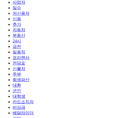
사업자
일수
저신용자
신용
추가
자동차
부동산
24시
급전
일용직
프리랜서
전당포
신불자
주부
회생파산
대환
군인
대학생
카드소지자
비상금
배달라이더