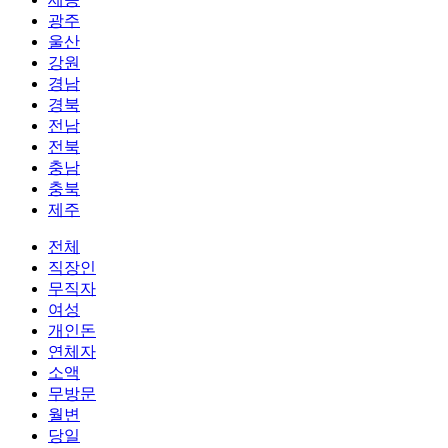
광주
울산
강원
경남
경북
전남
전북
충남
충북
제주
전체
직장인
무직자
여성
개인돈
연체자
소액
무방문
월변
당일