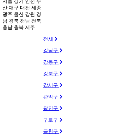
서울
경기
인천
부
산
대구
대전
세종
광주
울산
강원
경
남
경북
전남
전북
충남
충북
제주
전체
강남구
강동구
강북구
강서구
관악구
광진구
구로구
금천구