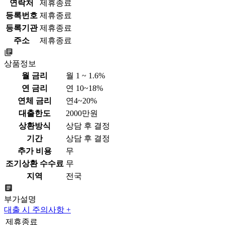
연락처
제휴종료
등록번호
제휴종료
등록기관
제휴종료
주소
제휴종료
상품정보
월 금리
월 1 ~ 1.6%
연 금리
연 10~18%
연체 금리
연4~20%
대출한도
2000만원
상환방식
상담 후 결정
기간
상담 후 결정
추가 비용
무
조기상환 수수료
무
지역
전국
부가설명
대출 시 주의사항 +
제휴종료