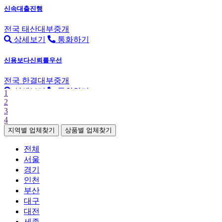
신속대출진행
전국
태산대부중개
상세보기
통화하기
신용보다신뢰를우선
전국
한결대부중개
상세보기
통화하기
1
2
3
4
지역별 업체찾기
상품별 업체찾기
전체
서울
경기
인천
부산
대구
대전
세종