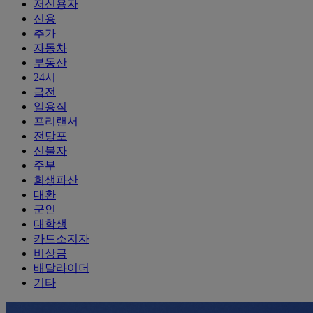
저신용자
신용
추가
자동차
부동산
24시
급전
일용직
프리랜서
전당포
신불자
주부
회생파산
대환
군인
대학생
카드소지자
비상금
배달라이더
기타