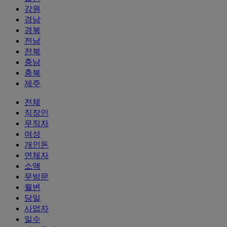
강원
경남
경북
전남
전북
충남
충북
제주
전체
직장인
무직자
여성
개인돈
연체자
소액
무방문
월변
당일
사업자
일수