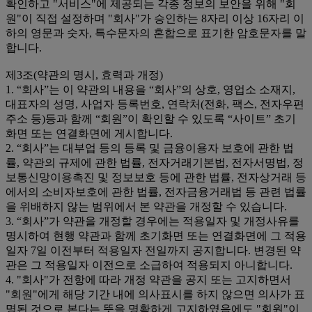
확인하고 "서비스"에 제공되는 각종 정보의 보안을 위해 "회
원"이 직접 설정하며 "회사"가 승인하는 8자리 이상 16자리 이
하의 영문과 숫자, 특수문자의 혼합으로 표기한 암호문자를 말
합니다.
제3조(약관의 명시, 효력과 개정)
1. “회사”는 이 약관의 내용을 “회사”의 상호, 영업소 소재지,
대표자의 성명, 사업자 등록번호, 연락처(전화, 팩스, 전자우편
주소 등)등과 함께 “회원”이 확인할 수 있도록 “사이트” 초기
화면 또는 연결화면에 게시합니다.
2. “회사”는 대부업 등의 등록 및 금융이용자 보호에 관한 법
률, 약관의 규제에 관한 법률, 전자거래기본법, 전자서명법, 정
보통신망이용촉진 및 정보보호 등에 관한 법률, 전자상거래 등
에서의 소비자보호에 관한 법률, 전자금융거래법 등 관련 법률
을 위배하지 않는 범위에서 본 약관을 개정할 수 있습니다.
3. “회사”가 약관을 개정할 경우에는 적용일자 및 개정사유를
명시하여 현행 약관과 함께 초기화면 또는 연결화면에 그 적용
일자 7일 이전부터 적용일자 전일까지 공지합니다. 변경된 약
관은 그 적용일자 이전으로 소급하여 적용되지 아니합니다.
4. "회사"가 전항에 따라 개정 약관을 공지 또는 고지하면서
"회원"에게 해당 기간 내에 의사표시를 하지 않으면 의사가 표
명된 것으로 본다는 뜻을 명확하게 고지하였음에도 "회원"이