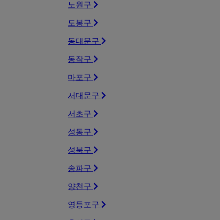
노원구
도봉구
동대문구
동작구
마포구
서대문구
서초구
성동구
성북구
송파구
양천구
영등포구