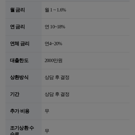
월 금리
월 1 ~ 1.6%
연 금리
연 10~18%
연체 금리
연4~20%
대출한도
2000만원
상환방식
상담 후 결정
기간
상담 후 결정
추가 비용
무
조기상환 수
무
수료