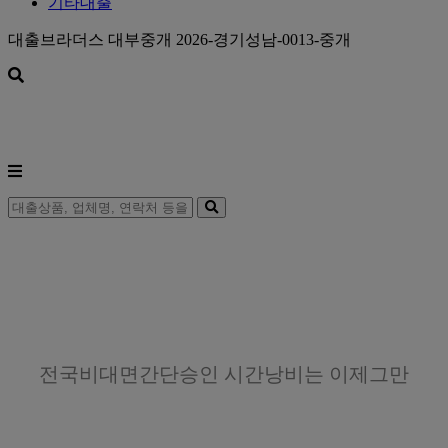
기타대출
대출브라더스 대부중개 2026-경기성남-0013-중개
전국비대면간단승인 시간낭비는 이제그만
직장인 주부 일용직 학생 무직
프리랜서 당일지급