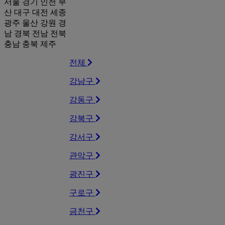
서울
경기
인천
부
산
대구
대전
세종
광주
울산
강원
경
남
경북
전남
전북
충남
충북
제주
전체
강남구
강동구
강북구
강서구
관악구
광진구
구로구
금천구