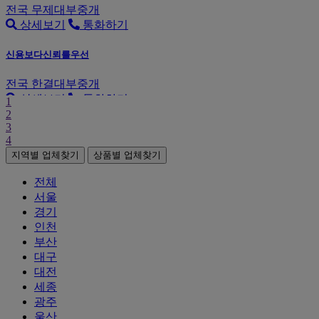
전국
무제대부중개
상세보기
통화하기
신용보다신뢰를우선
전국
한결대부중개
상세보기
통화하기
1
2
3
4
지역별 업체찾기
상품별 업체찾기
전체
서울
경기
인천
부산
대구
대전
세종
광주
울산