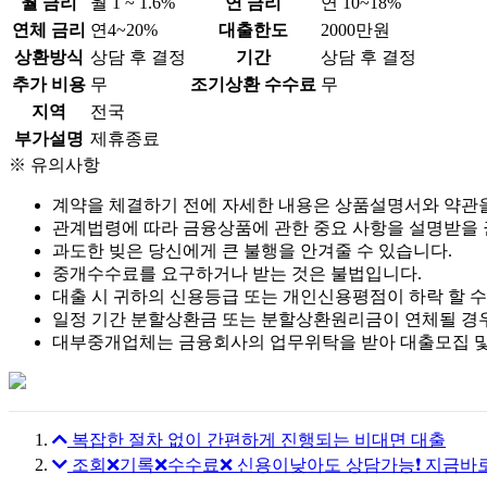
월 금리
월 1 ~ 1.6%
연 금리
연 10~18%
연체 금리
연4~20%
대출한도
2000만원
상환방식
상담 후 결정
기간
상담 후 결정
추가 비용
무
조기상환 수수료
무
지역
전국
부가설명
제휴종료
※ 유의사항
계약을 체결하기 전에 자세한 내용은 상품설명서와 약관
관계법령에 따라 금융상품에 관한 중요 사항을 설명받을 
과도한 빚은 당신에게 큰 불행을 안겨줄 수 있습니다.
중개수수료를 요구하거나 받는 것은 불법입니다.
대출 시 귀하의 신용등급 또는 개인신용평점이 하락 할 수
일정 기간 분할상환금 또는 분할상환원리금이 연체될 경우
대부중개업체는 금융회사의 업무위탁을 받아 대출모집 및 
복잡한 절차 없이 간편하게 진행되는 비대면 대출
조회❌기록❌수수료❌ 신용이낮아도 상담가능❗ 지금바