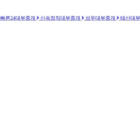
he빠른24대부중개
신속정직대부중개
성우대부중개
태산대