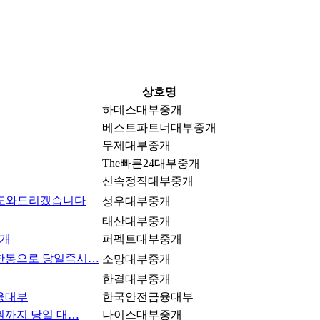
상호명
하데스대부중개
베스트파트너대부중개
무제대부중개
The빠른24대부중개
신속정직대부중개
 도와드리겠습니다
성우대부중개
태산대부중개
중개
퍼펙트대부중개
화한통으로 당일즉시…
소망대부중개
한결대부중개
융대부
한국안전금융대부
원까지 당일 대…
나이스대부중개