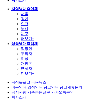
회사소개
지역별대출업체
서울
경기
인천
부산
대구
더보기+
상품별대출업체
직장인
무직자
여성
개인돈
연체자
더보기+
공식블로그
금융뉴스
이용안내
입점안내
광고안내
광고제휴문의
공지사항
자주묻는질문
카카오톡문의
회사소개