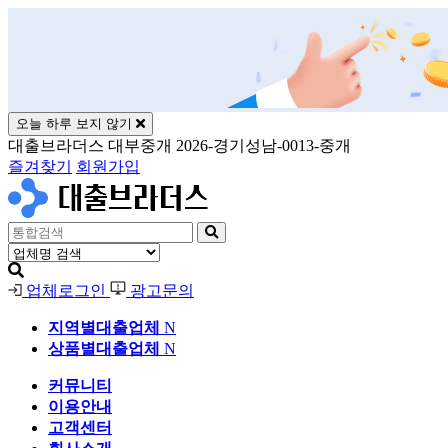
오늘 하루 보지 않기
대출브라더스 대부중개 2026-경기성남-0013-중개
즐겨찾기
회원가입
업체로그인
광고문의
지역별대출업체
N
상품별대출업체
N
커뮤니티
이용안내
고객센터