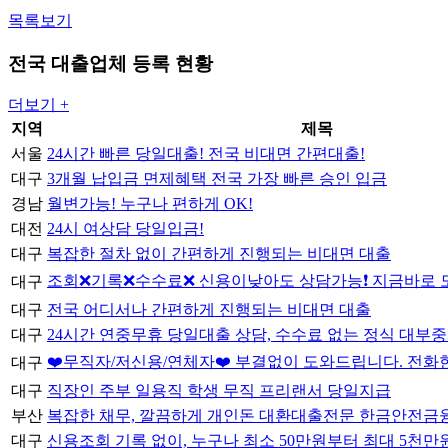
목록보기
전국 대출업체 등록 현황
더보기
+
지역
제목
서울
24시간 빠른 당일대출! 전국 비대면 간편대출!
대구
3개월 납입금 면제혜택 전국 가장 빠른 승인 입금
경남
월변가능! 누구나 편하게 OK!
대전
24시 여상담 당일입금!
대구
복잡한 절차 없이 간편하게 진행되는 비대면 대출
조회❌기록❌수수료❌ 신용이낮아도 상담가능❗ 지금바로
대구
대구
전국 어디서나 간편하게 진행되는 비대면 대출
대구
24시간 연중무휴 당일대출 상담, 수수료 없는 정식 대부
❤️무직자/저신용/연체자❤️ 부결없이 도와드립니다. 전
대구
대구
직장인 주부 일용직 학생 무직 프리랜서 당일지급
부산
복잡한 채무, 깔끔하게 개인돈 대환대출전문 한금안전금
대구
신용조회 기록 없이, 누구나 최소 50만원부터 최대 5천만