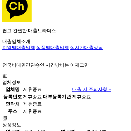
쉽고 간편한 대출브라더스!
대출업체소개
지역별대출업체
상품별대출업체
실시간대출상담
직장인 주부 일용직 학생 무직 프리랜서 당일지급
전국비대면간단승인 시간낭비는 이제그만
업체정보
업체명
제휴종료
대출 시 주의사항 +
등록번호
제휴종료
대부등록기관
제휴종료
연락처
제휴종료
주소
제휴종료
상품정보