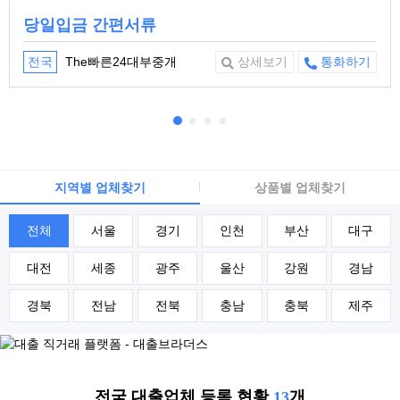
당일입금 간편서류
The빠른24대부중개
전국
상세보기
통화하기
지역별 업체찾기
상품별 업체찾기
전체
서울
경기
인천
부산
대구
대전
세종
광주
울산
강원
경남
경북
전남
전북
충남
충북
제주
전국 대출업체 등록 현황
개
13