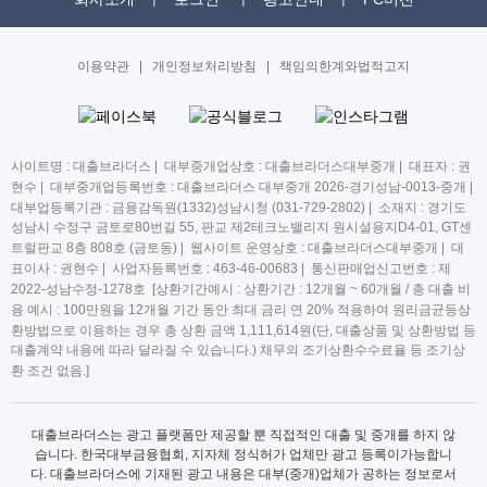
이용약관
|
개인정보처리방침
|
책임의한계와법적고지
사이트명 : 대출브라더스 | 대부중개업상호 : 대출브라더스대부중개 | 대표자 : 권
현수 | 대부중개업등록번호 : 대출브라더스 대부중개 2026-경기성남-0013-중개 |
대부업등록기관 : 금융감독원(1332)성남시청 (031-729-2802) | 소재지 : 경기도
성남시 수정구 금토로80번길 55, 판교 제2테크노밸리지 원시설용지D4-01, GT센
트럴판교 8층 808호 (금토동) | 웹사이트 운영상호 : 대출브라더스대부중개 | 대
표이사 : 권현수 | 사업자등록번호 : 463-46-00683 | 통신판매업신고번호 : 제
2022-성남수정-1278호 [상환기간예시 : 상환기간 : 12개월 ~ 60개월 / 총 대출 비
용 예시 : 100만원을 12개월 기간 동안 최대 금리 연 20% 적용하여 원리금균등상
환방법으로 이용하는 경우 총 상환 금액 1,111,614원(단, 대출상품 및 상환방법 등
대출계약 내용에 따라 달라질 수 있습니다.) 채무의 조기상환수수료율 등 조기상
환 조건 없음.]
대출브라더스는 광고 플랫폼만 제공할 뿐 직접적인 대출 및 중개를 하지 않
습니다. 한국대부금융협회, 지자체 정식허가 업체만 광고 등록이가능합니
다. 대출브라더스에 기재된 광고 내용은 대부(중개)업체가 공하는 정보로서