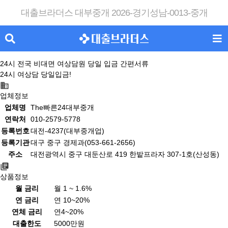
대출브라더스 대부중개 2026-경기성남-0013-중개
24시 전국 비대면 여상담원 당일 입금 간편서류
24시 여상담 당일입금!
업체정보
업체명
The빠른24대부중개
연락처
010-2579-5778
등록번호
대전-4237(대부중개업)
등록기관
대구 중구 경제과(053-661-2656)
주소
대전광역시 중구 대둔산로 419 한밭프라자 307-1호(산성동)
상품정보
월 금리
월 1 ~ 1.6%
연 금리
연 10~20%
연체 금리
연4~20%
대출한도
5000만원