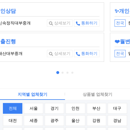
✨개인돈대환대출✨
한국안전금융대부
전국
상세보기
통화하기
❤️월변전문❤️
엘리트론대부중개
전국
상세보기
통화하기
지역별 업체찾기
상품별 업체찾기
전체
서울
경기
인천
부산
대구
대전
세종
광주
울산
강원
경남