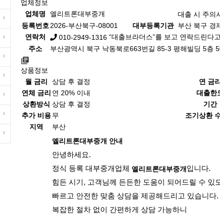
업체정보
업체명
엘리트론대부중개
대출 시 주의사
등록번호
2026-부산북구-08001
대부등록기관
부산 북구 경제진
연락처
“대출브라더스”를 보고 연락드린다고
010-2949-1316
주소
부산광역시 북구 낙동북로663번길 85-3 평해빌딩 5층 5
상품정보
월 금리
상담 후 결정
연 금
연체 금리
연 20% 이내
대출한
상환방식
상담 후 결정
기간
추가 비용
무
조기상환 
지역
부산
엘리트론대부중개 안내
안녕하세요.
정식 등록 대부중개업체
입니다.
엘리트론대부중개
힘든 시기, 고객님께 든든한 도움이 되어드릴 수 있
빠르고 안전한 맞춤 상담을 제공해드리고 있습니다.
복잡한 절차 없이 간편하게 상담 가능하니