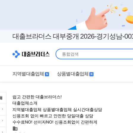
대출브라더스 대부중개 2026-경기성남-00
지역별대출업체
상품별대출업체
N
N
지역별대출업체
상품별대출업체
쉽고 간편한 대출브라더스!
서울
경기
직장인
무직자
대출업체소개
지역별대출업체
상품별대출업체
실시간대출상담
인천
부산
여성
개인돈
신용조회 없이 빠르고 안전한 당일대출 상담
수수료NO! 선이자NO! 신용조회없이 간편하게
대구
더보기+
연체자
더보기+