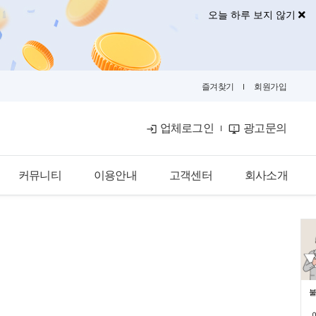
오늘 하루 보지 않기
즐겨찾기
회원가입
업체로그인
광고문의
커뮤니티
이용안내
고객센터
회사소개
공식블로그
이용안내
공지사항
회사소개
금융뉴스
입점안내
자주묻는질문
광고안내
카카오톡문의
광고제휴문의
불