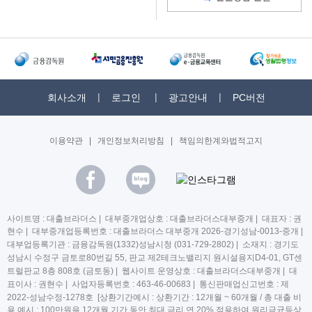
회사소개
로그인
광고안내
PC버전
이용약관
|
개인정보처리방침
|
책임의한계와법적고지
사이트명 : 대출브라더스 | 대부중개업상호 : 대출브라더스대부중개 | 대표자 : 권
현수 | 대부중개업등록번호 : 대출브라더스 대부중개 2026-경기성남-0013-중개 |
대부업등록기관 : 금융감독원(1332)성남시청 (031-729-2802) | 소재지 : 경기도
성남시 수정구 금토로80번길 55, 판교 제2테크노밸리지 원시설용지D4-01, GT센
트럴판교 8층 808호 (금토동) | 웹사이트 운영상호 : 대출브라더스대부중개 | 대
표이사 : 권현수 | 사업자등록번호 : 463-46-00683 | 통신판매업신고번호 : 제
2022-성남수정-1278호 [상환기간예시 : 상환기간 : 12개월 ~ 60개월 / 총 대출 비
용 예시 : 100만원을 12개월 기간 동안 최대 금리 연 20% 적용하여 원리금균등상