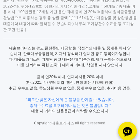
표이사 : 권현수 | 사업자등록번호 : 463-46-00683 | 통신판매업신고번호 : 제
2022-성남수정-1278호 [상환기간예시 : 상환기간 : 12개월 ~ 60개월 / 총 대출 비
용 예시 : 100만원을 12개월 기간 동안 최대 금리 연 20% 적용하여 원리금균등상
환방법으로 이용하는 경우 총 상환 금액 1,111,614원(단, 대출상품 및 상환방법 등
대출계약 내용에 따라 달라질 수 있습니다.) 채무의 조기상환수수료율 등 조기상
환 조건 없음.]
대출브라더스는 광고 플랫폼만 제공할 뿐 직접적인 대출 및 중개를 하지 않
습니다. 한국대부금융협회, 지자체 정식허가 업체만 광고 등록이가능합니
다. 대출브라더스에 기재된 광고 내용은 대부(중개)업체가 공하는 정보로서
이를 신뢰하여 취한 조치에 대하여 어떠한 책임을 지지 않습니다.
금리 연20% 이내, 연체이자율 20% 이내
(단, 2021. 7.7부터 체결, 갱신, 연장 되는 계약에 한함),
취급 수수로 없음, 중도상환 수수료 없음, 중개 수수료 없음, 추가비용 없음.
“과도한 빚은 자신에게 큰 불행을 안겨줄 수 있습니다,
중개수수료를 요구하거나 받는 것은 불법입니다.”
대출 시 귀하의 신용등급이 하락할 수 있습니다.
Copyright 대출브라더스 all rights reserved.