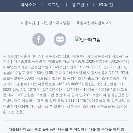
회사소개
로그인
광고안내
PC버전
이용약관
|
개인정보처리방침
|
책임의한계와법적고지
사이트명 : 대출브라더스 | 대부중개업상호 : 대출브라더스대부중개 | 대표자 : 권
현수 | 대부중개업등록번호 : 대출브라더스 대부중개 2026-경기성남-0013-중개 |
대부업등록기관 : 금융감독원(1332)성남시청 (031-729-2802) | 소재지 : 경기도
성남시 수정구 금토로80번길 55, 판교 제2테크노밸리지 원시설용지D4-01, GT센
트럴판교 8층 808호 (금토동) | 웹사이트 운영상호 : 대출브라더스대부중개 | 대
표이사 : 권현수 | 사업자등록번호 : 463-46-00683 | 통신판매업신고번호 : 제
2022-성남수정-1278호 [상환기간예시 : 상환기간 : 12개월 ~ 60개월 / 총 대출 비
용 예시 : 100만원을 12개월 기간 동안 최대 금리 연 20% 적용하여 원리금균등상
환방법으로 이용하는 경우 총 상환 금액 1,111,614원(단, 대출상품 및 상환방법 등
대출계약 내용에 따라 달라질 수 있습니다.) 채무의 조기상환수수료율 등 조기상
환 조건 없음.]
대출브라더스는 광고 플랫폼만 제공할 뿐 직접적인 대출 및 중개를 하지 않