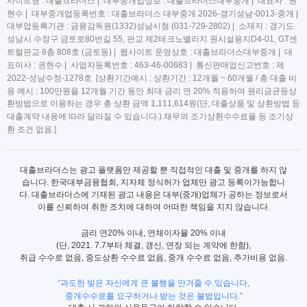
사이트명 : 대출브라더스 | 대부중개업상호 : 대출브라더스대부중개 | 대표자 : 권
현수 | 대부중개업등록번호 : 대출브라더스 대부중개 2026-경기성남-0013-중개 |
대부업등록기관 : 금융감독원(1332)성남시청 (031-729-2802) | 소재지 : 경기도
성남시 수정구 금토로80번길 55, 판교 제2테크노밸리지 원시설용지D4-01, GT센
트럴판교 8층 808호 (금토동) | 웹사이트 운영상호 : 대출브라더스대부중개 | 대
표이사 : 권현수 | 사업자등록번호 : 463-46-00683 | 통신판매업신고번호 : 제
2022-성남수정-1278호 [상환기간예시 : 상환기간 : 12개월 ~ 60개월 / 총 대출 비
용 예시 : 100만원을 12개월 기간 동안 최대 금리 연 20% 적용하여 원리금균등상
환방법으로 이용하는 경우 총 상환 금액 1,111,614원(단, 대출상품 및 상환방법 등
대출계약 내용에 따라 달라질 수 있습니다.) 채무의 조기상환수수료율 등 조기상
환 조건 없음.]
대출브라더스는 광고 플랫폼만 제공할 뿐 직접적인 대출 및 중개를 하지 않
습니다. 한국대부금융협회, 지자체 정식허가 업체만 광고 등록이가능합니
다. 대출브라더스에 기재된 광고 내용은 대부(중개)업체가 공하는 정보로서
이를 신뢰하여 취한 조치에 대하여 어떠한 책임을 지지 않습니다.
금리 연20% 이내, 연체이자율 20% 이내
(단, 2021. 7.7부터 체결, 갱신, 연장 되는 계약에 한함),
취급 수수로 없음, 중도상환 수수료 없음, 중개 수수료 없음, 추가비용 없음.
“과도한 빚은 자신에게 큰 불행을 안겨줄 수 있습니다,
중개수수료를 요구하거나 받는 것은 불법입니다.”