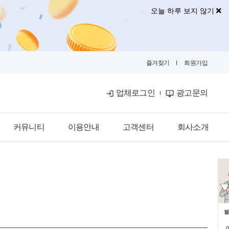
오늘 하루 보지 않기
즐겨찾기
회원가입
업체로그인
광고문의
커뮤니티
이용안내
고객센터
회사소개
공식블로그
이용안내
공지사항
회사소개
금융뉴스
입점안내
자주묻는질문
광고안내
카카오톡문의
광고제휴문의
불