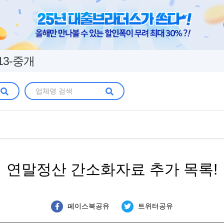
13-중개
연말정산 간소화자료 추가 목록!
페이스북공유
트위터공유