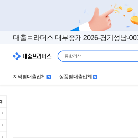
대출브라더스 대부중개 2026-경기성남-00
지역별대출업체
상품별대출업체
N
N
지역별대출업체
상품별대출업체
서울
경기
직장인
무직자
인천
부산
여성
개인돈
대구
더보기+
연체자
더보기+